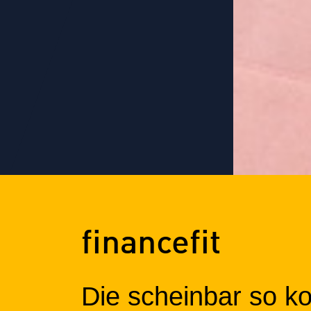
financefit
Die scheinbar so k